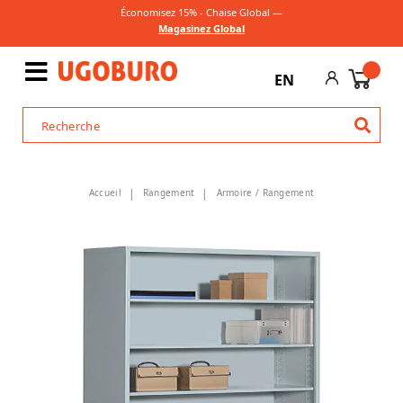
Économisez 15% - Chaise Global —
Magasinez Global
EN
Accueil
Rangement
Armoire / Rangement