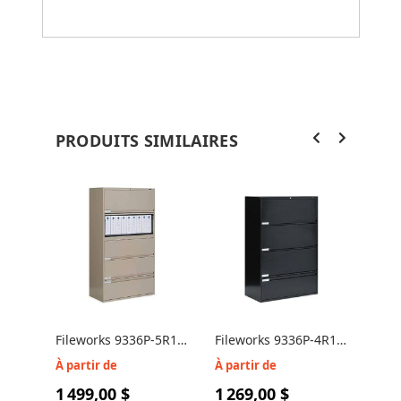
PRODUITS SIMILAIRES
Fileworks 9336P-5R1H
Fileworks 9336P-4R1H
File
Classeur latéral 5
Classeur latéral 4
Clas
À partir de
À partir de
À pa
tiroirs
tiroirs
tiroi
1 499,00 $
1 269,00 $
959